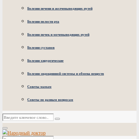
Болезни печени и желчевыводящих путей
Болезни полости рта
Болезни почек и мочевыводящих путей
Болезни суставов
Болезни хирургические
Болезни эндокринной системы и обмена веществ
Советы мамам
Советы по разным вопросам
Искать:
Поиск
Основное
меню
Искать: