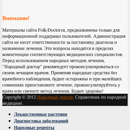
Внимание!
Материалы сайта Folk-Doctor.ru, предназначены только для
информационной поддержки пользователей. Администрация
сайта не несет ответственности за постановку диагноза и
назначение лечения. Эти вопросы находятся в пределах
компетенции соответствующих медицинских специалистов.
Перед использованием народных методов лечения,
"Народный доктор" рекомендует проконсультироваться со
своим лечащим врачом. Применяя народные средства без
врачебного наблюдения, будьте осторожны и при малейших
сомнениях приостановите лечение, проконсультируйтесь у
врача или смените метод лечения. Будьте здоровы!
Copyright © 2012
Народный доктор.
Справочник по народной
медицине.
Facebook
Twitter
Instagram
Youtube
Vk
Лекарственные растения
Диагностика заболеваний
Народные рецепты